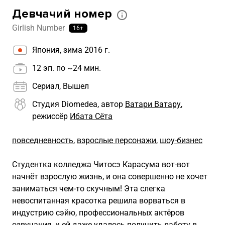
Девчачий номер
Girlish Number
16+
Япония, зима 2016 г.
12 эп. по ~24 мин.
Сериал, Вышел
Студия Diomedea, автор
Ватари Ватару
,
режиссёр
Ибата Сёта
повседневность
,
взрослые персонажи
,
шоу-бизнес
Студентка колледжа Читосэ Карасума вот-вот
начнёт взрослую жизнь, и она совершенно не хочет
заниматься чем-то скучным! Эта слегка
невоспитанная красотка решила ворваться в
индустрию сэйю, профессиональных актёров
озвучания, и ей даже удалось получить работу в