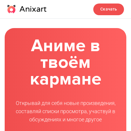
Anixart
Скачать
Аниме в
твоём
кармане
Открывай для себя новые произведения,
составляй списки просмотра, участвуй в
обсуждениях и многое другое