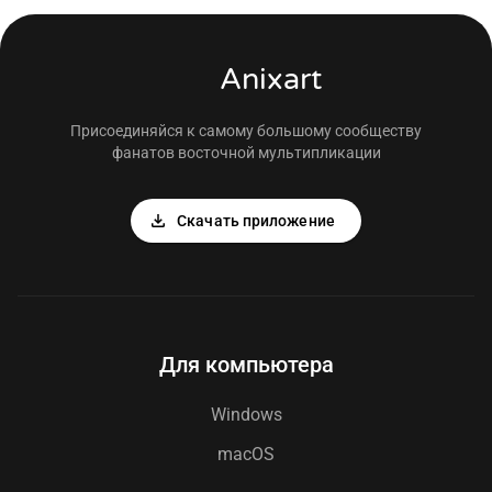
просмотра и получать уведомления о
покупок.
новинках.
Anixart
Присоединяйся к самому большому сообществу
фанатов восточной мультипликации
download
Скачать приложение
Для компьютера
Windows
macOS