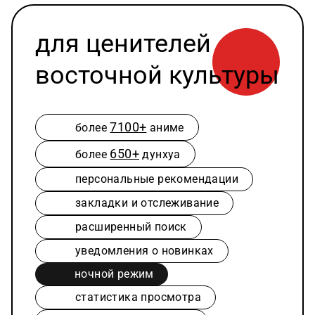
для ценителей
восточной культуры
7100+
более
аниме
650+
более
дунхуа
персональные рекомендации
закладки и отслеживание
расширенный поиск
уведомления о новинках
ночной режим
статистика просмотра