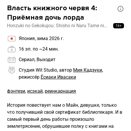
Власть книжного червя 4:
Приёмная дочь лорда
Honzuki no Gekokujou: Shisho ni Naru Tame ni
16+
wa Shudan wo Erandeiraremasen - Ryoushu no
Япония, зима 2026 г.
Youjo
16 эп. по ~24 мин.
Сериал, Выходит
Студия Wit Studio, автор
Мия Кадзуки
,
режиссёр
Ёсиаки Ивасаки
фэнтези
,
исэкай
,
реинкарнация
История повествует нам о Майн, девушке, только
что получившей свой сертификат библиотекаря. И в
самый первый день работы произошло
землетрясение, обрушившее полку с книгами на