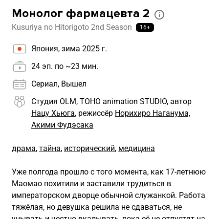
Монолог фармацевта 2
Kusuriya no Hitorigoto 2nd Season
16+
Япония, зима 2025 г.
24 эп. по ~23 мин.
Сериал, Вышел
Студия OLM, TOHO animation STUDIO, автор
Нацу Хьюга
, режиссёр
Норихиро Наганума,
Акими Фудэсака
драма
,
тайна
,
исторический
,
медицина
Уже полгода прошло с того момента, как 17-летнюю
Маомао похитили и заставили трудиться в
императорском дворце обычной служанкой. Работа
тяжёлая, но девушка решила не сдаваться, не
унывать и честно вкалывать, пока её не отпустят на