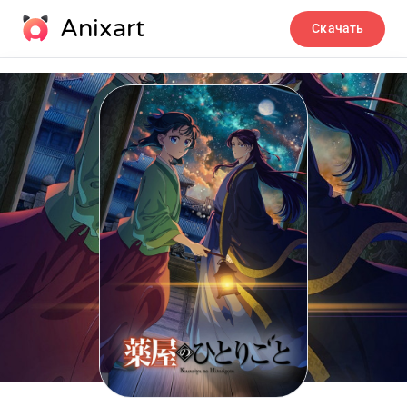
Anixart
Скачать