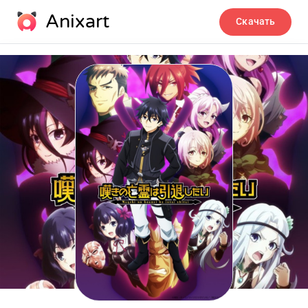
Anixart
Скачать