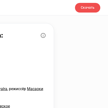
Скачать
:
alra
, режиссёр
Масаоки
еское