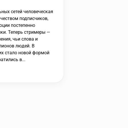
ьных сетей человеческая
ичеством подписчиков,
оции постепенно
ики. Теперь стримеры —
ния, чьи слова и
лионов людей. В
их стало новой формой
атились в...